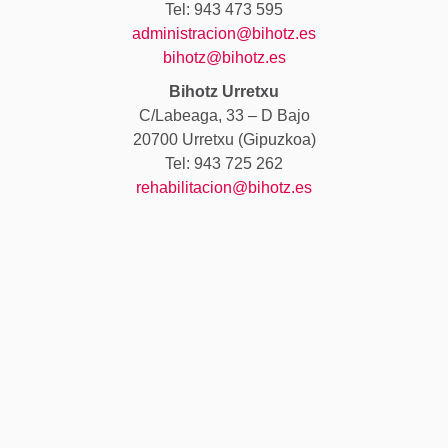
Tel: 943 473 595
administracion@bihotz.es
bihotz@bihotz.es
Bihotz Urretxu
C/Labeaga, 33 – D Bajo
20700 Urretxu (Gipuzkoa)
Tel: 943 725 262
rehabilitacion@bihotz.es